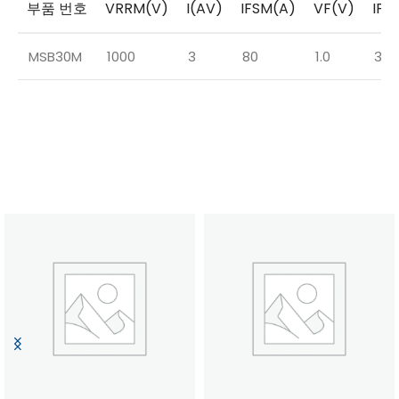
부품 번호
VRRM(V)
I(AV)
IFSM(A)
VF(V)
IF(
MSB30M
1000
3
80
1.0
3