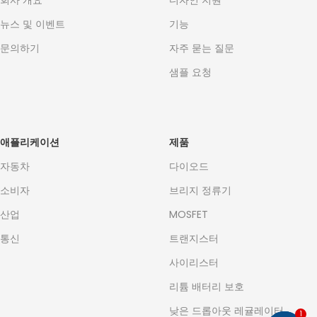
회사 개요
디자인 지원
뉴스 및 이벤트
기능
문의하기
자주 묻는 질문
샘플 요청
애플리케이션
제품
자동차
다이오드
소비자
브리지 정류기
산업
MOSFET
통신
트랜지스터
사이리스터
리튬 배터리 보호
낮은 드롭아웃 레귤레이터
1