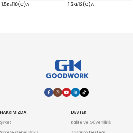
1.5KE110(C)A
1.5KE12(C)A
DAHA FAZLA BILGI EDININ
DAHA FAZLA BILGI EDININ
HAKKIMIZDA
DESTEK
Şirket
Kalite ve Güvenilirlik
Şirkete Genel Bakış
Tasarım Desteği