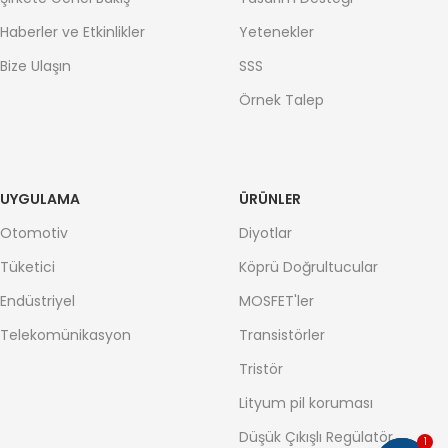
Haberler ve Etkinlikler
Yetenekler
Bize Ulaşın
SSS
Örnek Talep
UYGULAMA
ÜRÜNLER
Otomotiv
Diyotlar
Tüketici
Köprü Doğrultucular
Endüstriyel
MOSFET'ler
Telekomünikasyon
Transistörler
Tristör
Lityum pil koruması
Düşük Çıkışlı Regülatör
1