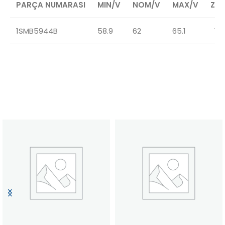
PARÇA NUMARASI
MIN/V
NOM/V
MAX/V
ZZ
1SMB5944B
58.9
62
65.1
10