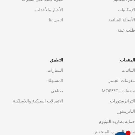
الإمكانيات
الأخبار والأحداث
الأسئلة الشائعة
اتصل بنا
طلب عينة
المنتجات
التطبيق
الثنائيات
السيارات
مقومات الجسر
المستهلك
متفتتات MOSFETs
صناعي
الترانزستورات
الاتصالات السلكية واللاسلكية
الثايرستور
حماية بطارية الليثيوم
منظم التسرب المنخفض
1