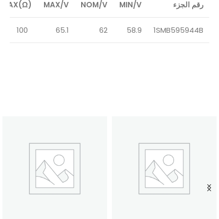
رقم الجزء
MIN/V
NOM/V
MAX/V
/MAX(Ω)
100
65.1
62
58.9
1SMB595944B