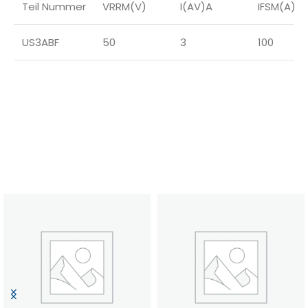
Teil Nummer
VRRM(V)
I(AV)A
IFSM(A)
US3ABF
50
3
100