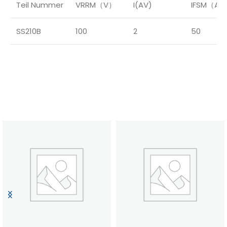
Teil Nummer
VRRM（V）
I(AV)
IFSM（A）
SS210B
100
2
50