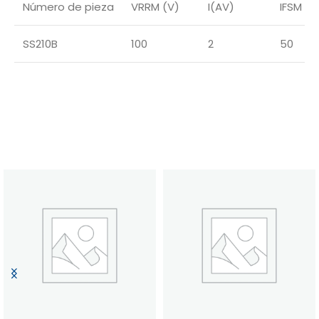
Número de pieza
VRRM (V)
I(AV)
IFSM (A
SS210B
100
2
50