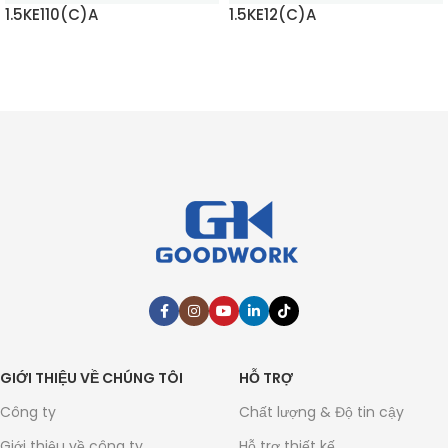
1.5KE110(C)A
1.5KE12(C)A
ĐỌC THÊM
ĐỌC THÊM
GIỚI THIỆU VỀ CHÚNG TÔI
HỖ TRỢ
Công ty
Chất lượng & Độ tin cậy
Giới thiệu về công ty
Hỗ trợ thiết kế