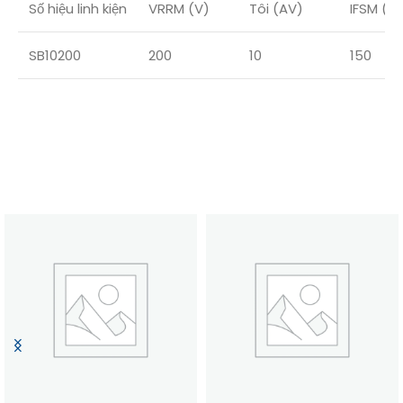
Số hiệu linh kiện
VRRM (V)
Tôi (AV)
IFSM (A)
SB10200
200
10
150