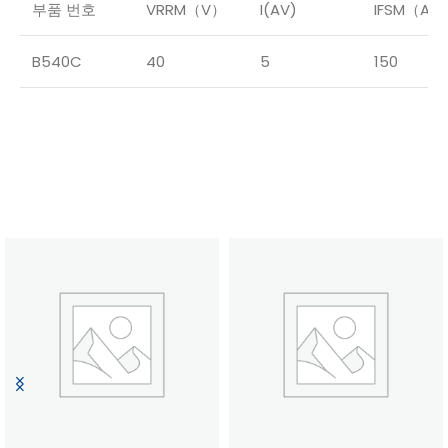
부품 번호
VRRM（V）
I(AV)
IFSM（A）
B540C
40
5
150