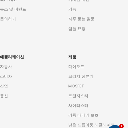
뉴스 및 이벤트
기능
문의하기
자주 묻는 질문
샘플 요청
애플리케이션
제품
자동차
다이오드
소비자
브리지 정류기
산업
MOSFET
통신
트랜지스터
사이리스터
리튬 배터리 보호
낮은 드롭아웃 레귤레이터
1