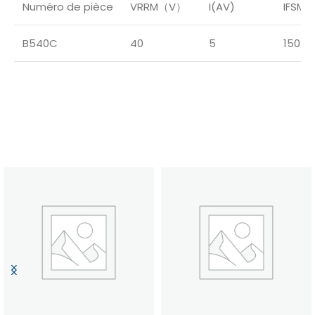
Numéro de pièce
VRRM（V）
I(AV)
IFSM
B540C
40
5
150