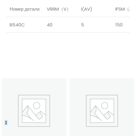
Номер детали
VRRM（V）
I(AV)
IFSM（A
B540C
40
5
150