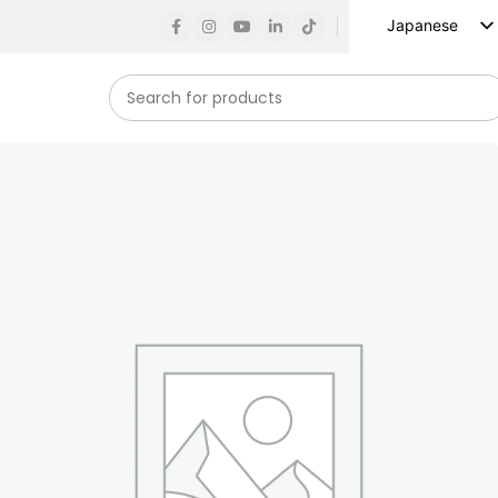
Japanese
English
Russian
Spanish
French
German
Arabic
Turkish
Vietnamese
Indonesian
Korean