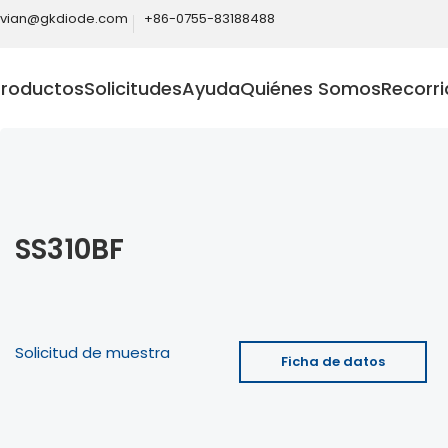
ivian@gkdiode.com
+86-0755-83188488
Productos
Solicitudes
Ayuda
Quiénes Somos
Recorri
SS310BF
Solicitud de muestra
Ficha de datos