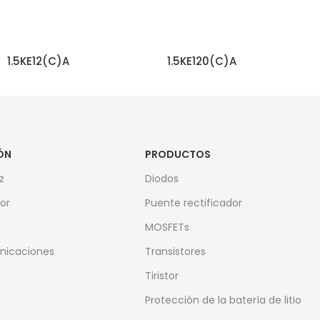
1.5KE12(C)A
1.5KE120(C)A
SEGUIR LEYENDO
SEGUIR LEYENDO
ÓN
PRODUCTOS
z
Diodos
or
Puente rectificador
MOSFETs
nicaciones
Transistores
Tiristor
Protección de la batería de litio