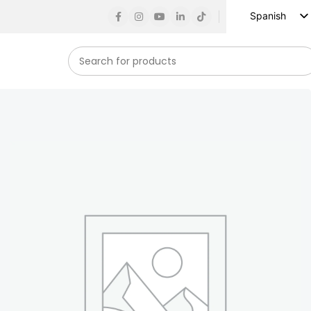
Spanish
English
Russian
French
German
Arabic
Turkish
Vietnamese
Indonesian
Korean
Japanese