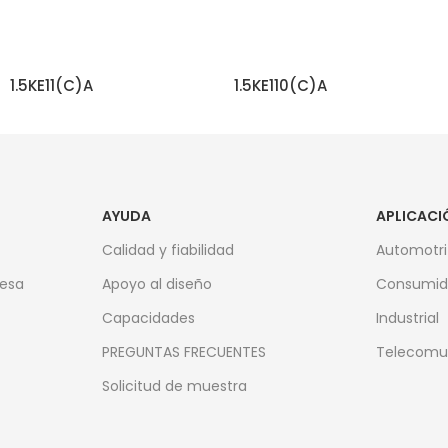
1.5KE11(C)A
1.5KE110(C)A
SEGUIR LEYENDO
SEGUIR LEYENDO
AYUDA
APLICACI
Calidad y fiabilidad
Automotri
resa
Apoyo al diseño
Consumid
Capacidades
Industrial
PREGUNTAS FRECUENTES
Telecomu
Solicitud de muestra