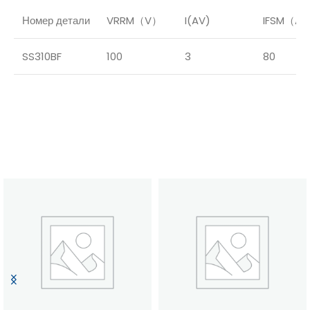
Номер детали
VRRM（V）
I(AV)
IFSM（A
SS310BF
100
3
80