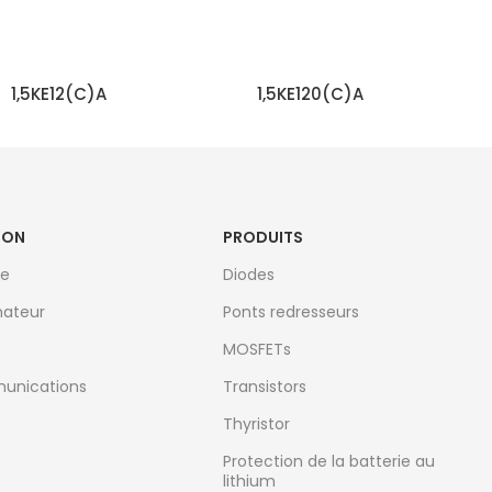
1,5KE12(C)A
1,5KE120(C)A
EN SAVOIR PLUS
EN SAVOIR PLUS
ION
PRODUITS
le
Diodes
ateur
Ponts redresseurs
MOSFETs
unications
Transistors
Thyristor
Protection de la batterie au
lithium