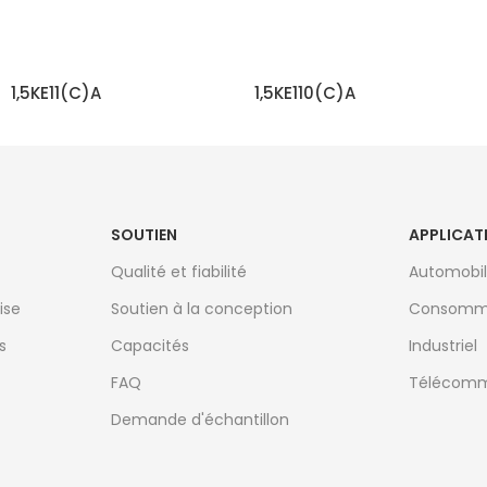
1,5KE11(C)A
1,5KE110(C)A
EN SAVOIR PLUS
EN SAVOIR PLUS
SOUTIEN
APPLICAT
Qualité et fiabilité
Automobi
ise
Soutien à la conception
Consomm
s
Capacités
Industriel
FAQ
Télécomm
Demande d'échantillon