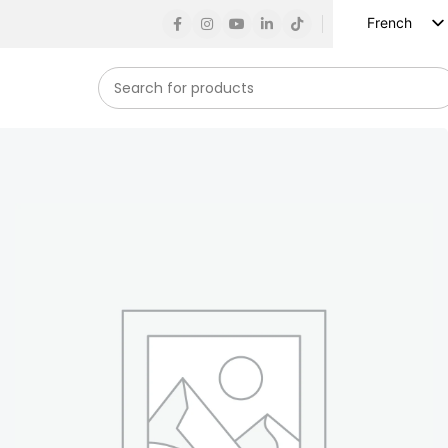
French
English
Russian
Spanish
German
Arabic
Turkish
Vietnamese
Indonesian
Korean
Japanese