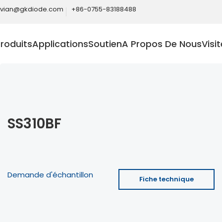
ivian@gkdiode.com
+86-0755-83188488
roduits
Applications
Soutien
A Propos De Nous
Visi
SS310BF
Demande d'échantillon
Fiche technique