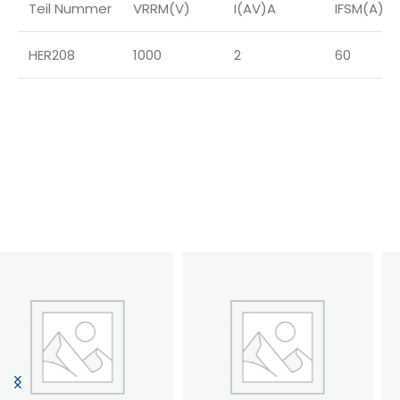
Teil Nummer
VRRM(V)
I(AV)A
IFSM(A)
HER208
1000
2
60