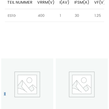
TEIL NUMMER
VRRM(V)
I(AV)
IFSM(A)
VF(V)
ES1G
400
1
30
1.25