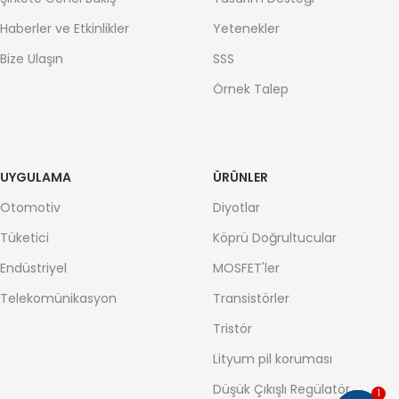
Haberler ve Etkinlikler
Yetenekler
Bize Ulaşın
SSS
Örnek Talep
UYGULAMA
ÜRÜNLER
Otomotiv
Diyotlar
Tüketici
Köprü Doğrultucular
Endüstriyel
MOSFET'ler
Telekomünikasyon
Transistörler
Tristör
Lityum pil koruması
Düşük Çıkışlı Regülatör
1