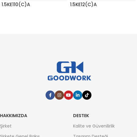
1.5KE110(C)A
1.5KE12(C)A
DAHA FAZLA BILGI EDININ
DAHA FAZLA BILGI EDININ
HAKKIMIZDA
DESTEK
Şirket
Kalite ve Güvenilirlik
Şirkete Genel Bakış
Tasarım Desteği