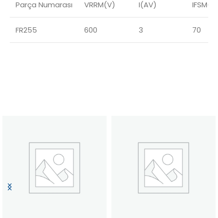
Parça Numarası
VRRM(V)
I(AV)
IFSM(A
FR255
600
3
70