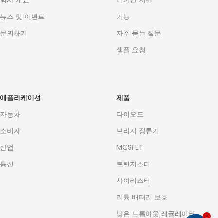
회사 개요
디자인 지원
뉴스 및 이벤트
기능
문의하기
자주 묻는 질문
샘플 요청
애플리케이션
제품
자동차
다이오드
소비자
브리지 정류기
산업
MOSFET
통신
트랜지스터
사이리스터
리튬 배터리 보호
낮은 드롭아웃 레귤레이터
1