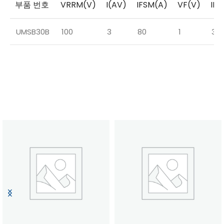
부품 번호
VRRM(V)
I(AV)
IFSM(A)
VF(V)
IF(
UMSB30B
100
3
80
1
3