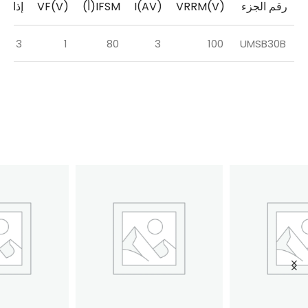
رقم الجزء
VRRM(V)
I(AV)
IFSM(أ)
VF(V)
إذا (V)
3
1
80
3
100
UMSB30B