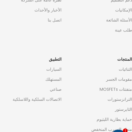
دعم التصميم
نظرة عامة على الشركة
الإمكانيات
الأخبار والأحداث
الأسئلة الشائعة
اتصل بنا
طلب عينة
المنتجات
التطبيق
الثنائيات
السيارات
مقومات الجسر
المستهلك
متفتتات MOSFETs
صناعي
الترانزستورات
الاتصالات السلكية واللاسلكية
الثايرستور
حماية بطارية الليثيوم
منظم التسرب المنخفض
1