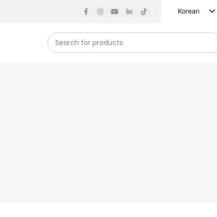
Korean
English
Russian
Spanish
French
German
Arabic
Turkish
Vietnamese
Indonesian
Japanese