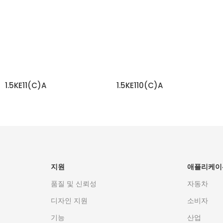
1.5KE11(C)A
1.5KE110(C)A
자세히 보기
자세히 보기
지원
애플리케이
품질 및 신뢰성
자동차
디자인 지원
소비자
기능
산업