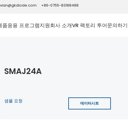
ivian@gkdiode.com
+86-0755-83188488
제품
응용 프로그램
지원
회사 소개
VR 팩토리 투어
문의하기
SMAJ24A
샘플 요청
데이터시트