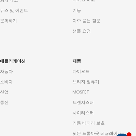
회사 개요
디자인 지원
뉴스 및 이벤트
기능
문의하기
자주 묻는 질문
샘플 요청
애플리케이션
제품
자동차
다이오드
소비자
브리지 정류기
산업
MOSFET
통신
트랜지스터
사이리스터
리튬 배터리 보호
낮은 드롭아웃 레귤레이터
1