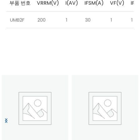
부품 번호
VRRM(V)
I(AV)
IFSM(A)
VF(V)
IF(
UMB2F
200
1
30
1
1