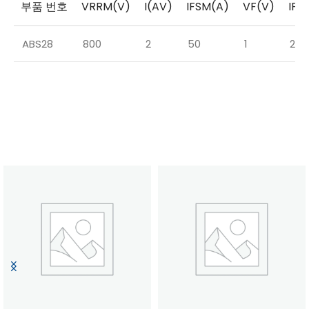
부품 번호
VRRM(V)
I(AV)
IFSM(A)
VF(V)
IF(
ABS28
800
2
50
1
2