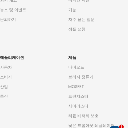
회사 개요
디자인 지원
뉴스 및 이벤트
기능
문의하기
자주 묻는 질문
샘플 요청
애플리케이션
제품
자동차
다이오드
소비자
브리지 정류기
산업
MOSFET
통신
트랜지스터
사이리스터
리튬 배터리 보호
낮은 드롭아웃 레귤레이터
1