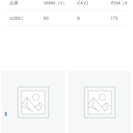
品番
VRRM（V）
I(AV)
IFSM（A）
SS86C
60
8
175