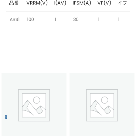
品番
VRRM(V)
I(AV)
IFSM(A)
VF(V)
イフ
I
ABS1
100
1
30
1
1