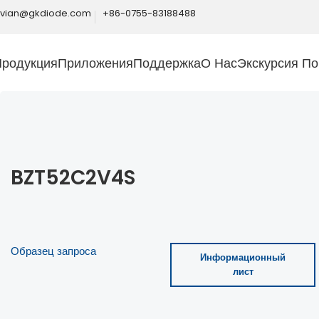
ivian@gkdiode.com
+86-0755-83188488
Продукция
Приложения
Поддержка
О Нас
Экскурсия По
BZT52C2V4S
Образец запроса
Информационный
лист