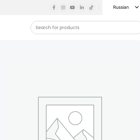
Russian
English
Spanish
French
German
Arabic
Turkish
Vietnamese
Indonesian
Korean
Japanese