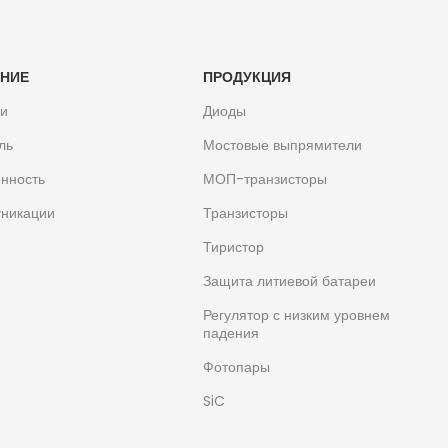
НИЕ
ПРОДУКЦИЯ
ли
Диоды
ль
Мостовые выпрямители
нность
МОП-транзисторы
никации
Транзисторы
Тиристор
Защита литиевой батареи
Регулятор с низким уровнем
падения
Фотопары
SiC