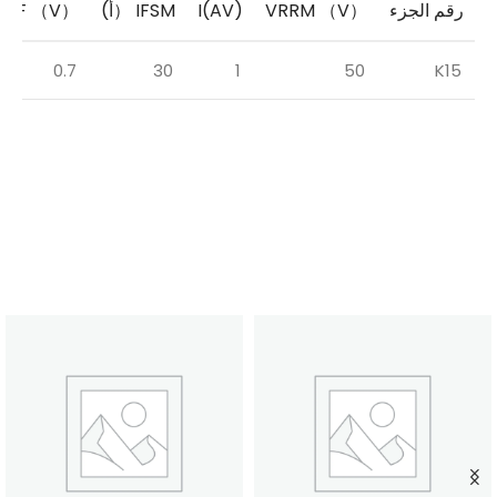
رقم الجزء
VRRM （V）
I(AV)
IFSM （أ)
VF （V）
0.7
30
1
50
K15