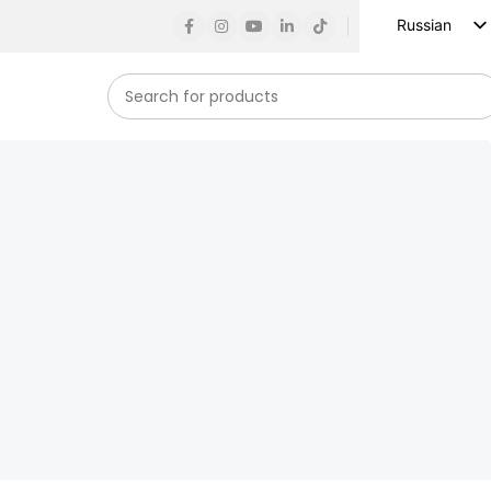
Russian
English
Spanish
French
German
Arabic
Turkish
Vietnamese
Indonesian
Korean
Japanese