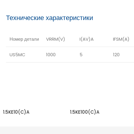
Технические характеристики
Номер детали
VRRM(V)
I(AV)A
IFSM(A)
US5MC
1000
5
120
1.5KE10(C)A
1.5KE100(C)A
ЧИТАТЬ ДАЛЬШЕ
ЧИТАТЬ ДАЛЬШЕ