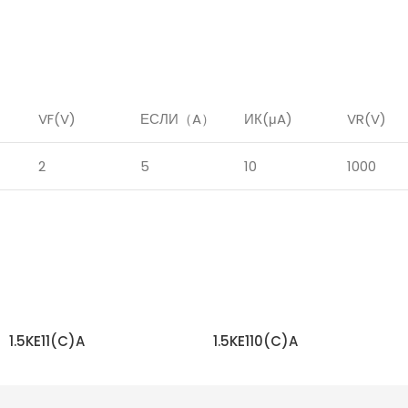
VF(V)
ЕСЛИ
（
A
）
ИК
(μA)
VR(V)
2
5
10
1000
1.5KE11(C)A
1.5KE110(C)A
ЧИТАТЬ ДАЛЬШЕ
ЧИТАТЬ ДАЛЬШЕ