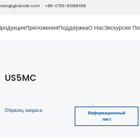
ivian@gkdiode.com
+86-0755-83188488
Продукция
Приложения
Поддержка
О Нас
Экскурсия По
US5MC
Образец запроса
Информационный
лист