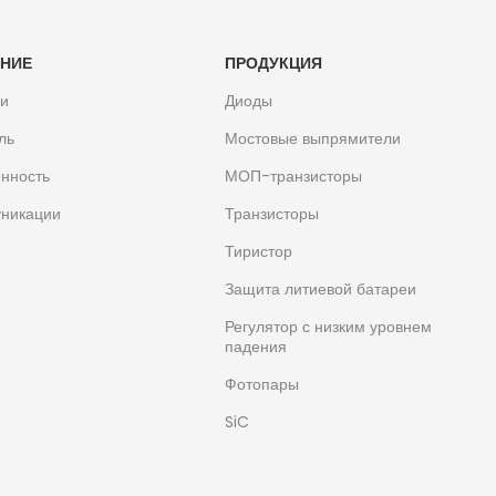
НИЕ
ПРОДУКЦИЯ
ли
Диоды
ль
Мостовые выпрямители
нность
МОП-транзисторы
никации
Транзисторы
Тиристор
Защита литиевой батареи
Регулятор с низким уровнем
падения
Фотопары
SiC