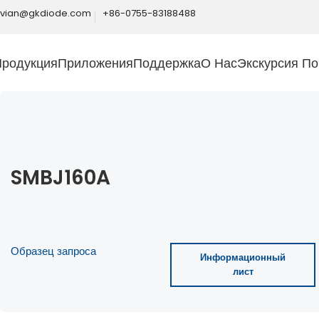
ivian@gkdiode.com
+86-0755-83188488
Продукция
Приложения
Поддержка
О Нас
Экскурсия По
SMBJ160A
Образец запроса
Информационный
лист