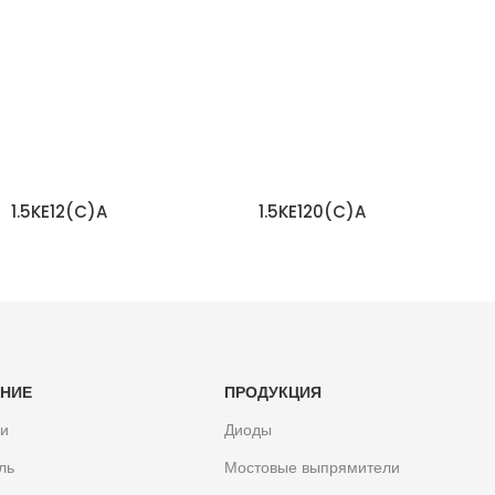
1.5KE12(C)A
1.5KE120(C)A
ЧИТАТЬ ДАЛЬШЕ
ЧИТАТЬ ДАЛЬШЕ
НИЕ
ПРОДУКЦИЯ
ли
Диоды
ль
Мостовые выпрямители