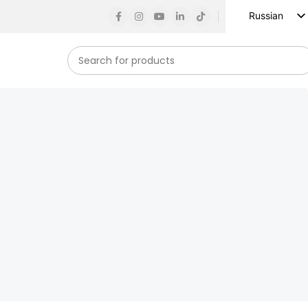
Russian
English
Spanish
French
German
Arabic
Turkish
Vietnamese
Indonesian
Korean
Japanese